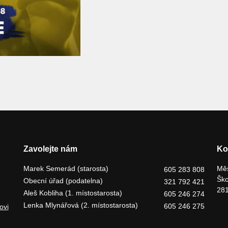
Zavolejte nám
Ko
Marek Semerád (starosta)
Měs
605 283 808
Ško
Obecní úřad (podatelna)
321 792 421
281
Aleš Kobliha (1. místostarosta)
605 246 274
Lenka Mlynářová (2. místostarosta)
605 246 275
ovi