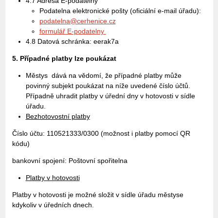
4.7 Adresa E-podatelny
Podatelna elektronické pošty (oficiální e-mail úřadu):
podatelna@cerhenice.cz
formulář E-podatelny
4.8 Datová schránka: eerak7a
5. Případné platby lze poukázat
Městys dává na vědomí, že případné platby může
povinný subjekt poukázat na níže uvedené číslo účtů.
Případně uhradit platby v úřední dny v hotovosti v sídle
úřadu.
Bezhotovostní platby
Číslo účtu: 110521333/0300 (možnost i platby pomocí QR
kódu)
bankovní spojení: Poštovní spořitelna
Platby v hotovosti
Platby v hotovosti je možné složit v sídle úřadu městyse
kdykoliv v úředních dnech.