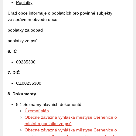
Poplatky
Úřad obce informuje o poplatcích pro povinné subjekty
ve správním obvodu obce
poplatky za odpad
poplatky ze psů
6. IČ
00235300
7. DIČ
CZ00235300
8. Dokumenty
8.1 Seznamy hlavních dokumentů
Územní plán
Obecně závazná vyhláška městyse Cerhenice o
místním poplatku ze psů
Obecně závazná vyhláška městyse Cerhenice o