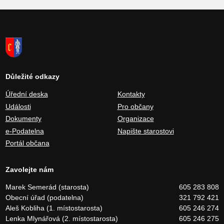
Důležité odkazy
Úřední deska
Kontakty
Události
Pro občany
Dokumenty
Organizace
e-Podatelna
Napište starostovi
Portál občana
Zavolejte nám
Marek Semerád (starosta)
605 283 808
Obecní úřad (podatelna)
321 792 421
Aleš Kobliha (1. místostarosta)
605 246 274
Lenka Mlynářová (2. místostarosta)
605 246 275