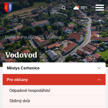
33
°C
Domů
Pro občany
Vodovod
Vodovod
Městys Cerhenice
Pro občany
Odpadové hospodářství
Sběrný dvůr