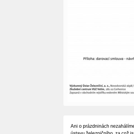
Ani o prázdninách nezahálíme
ústavu železničního, za což j