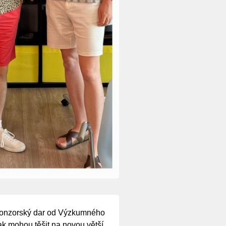
sponzorský dar od Výzkumného
ak mohou těšit na novou větší