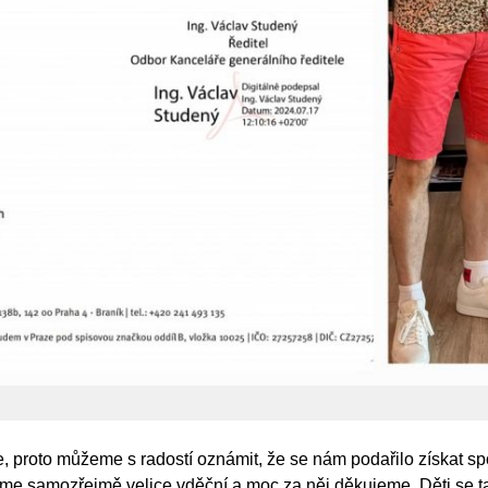
, proto můžeme s radostí oznámit, že se nám podařilo získat 
sme samozřejmě velice vděční a moc za něj děkujeme. Děti se t