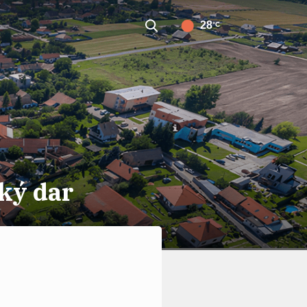
28
°C
ký dar