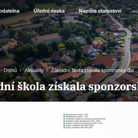
odatelna
Úřední deska
Napište starostovi
Domů
Aktuality
Základní škola získala sponzorský dar
dní škola získala sponzors