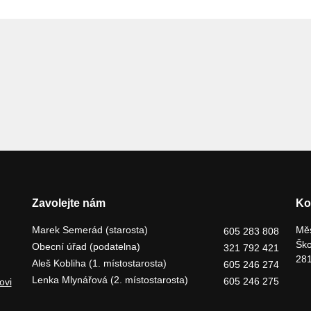
Zavolejte nám
Ko
Marek Semerád (starosta)
Měs
605 283 808
Ško
Obecní úřad (podatelna)
321 792 421
281
Aleš Kobliha (1. místostarosta)
605 246 274
Lenka Mlynářová (2. místostarosta)
605 246 275
ovi