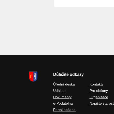
Důležité odkazy
Úřední deska
Kontakty
Události
Pro občany
Dokumenty
Organizace
e-Podatelna
Napište starost
Portál občana