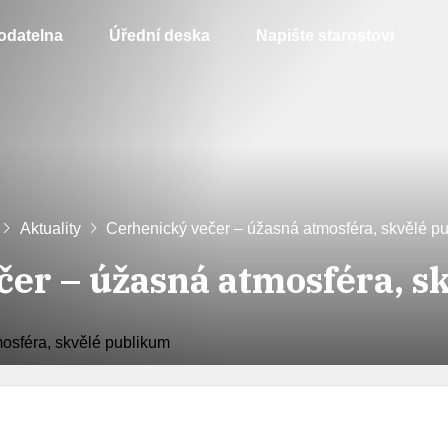
odatelna
Úřední deska
Napište starostovi
Aktuality
Cerhenický večer – úžasná atmosféra, skvělé p
čer – úžasná atmosféra, s