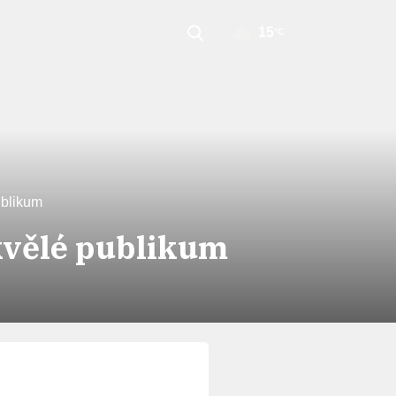
15
°C
ublikum
kvělé publikum