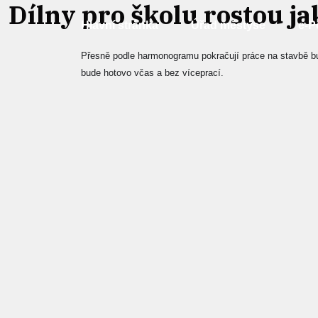
Dílny pro školu rostou ja
Hlavní stránka
Úřad městyse
e-P
Přesně podle harmonogramu pokračují práce na stavbě bud
bude hotovo včas a bez víceprací.