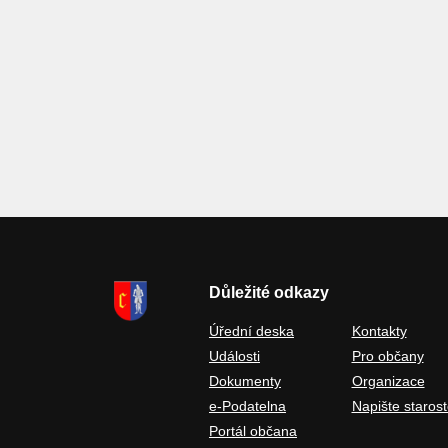
Důležité odkazy
Úřední deska
Kontakty
Události
Pro občany
Dokumenty
Organizace
e-Podatelna
Napište starost
Portál občana