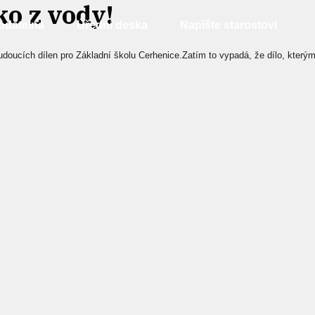
ko z vody!
odatelna
Úřední deska
Napište starostovi
oucích dílen pro Základní školu Cerhenice.Zatím to vypadá, že dílo, kterým 