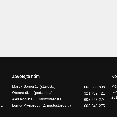
Zavolejte nám
Ko
Marek Semerád (starosta)
Měs
605 283 808
Ško
Obecní úřad (podatelna)
321 792 421
281
Aleš Kobliha (1. místostarosta)
605 246 274
Lenka Mlynářová (2. místostarosta)
605 246 275
ovi