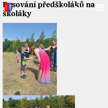
Pasování předškoláků na
16
°C
školáky