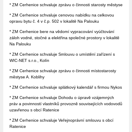
* ZM Cerhenice schvaluje zprávu o činnosti starosty městyse
* ZM Cerhenice schvaluje cenovou nabídku na celkovou
opravu bytu č. 4 v č.p. 502 v lokalitě Na Palouku
* ZM Cerhenice bere na vědomí vypracování vyúčtování
záloh vodné, stočné a elektřina společné prostory v lokalitě
Na Palouku
* ZM Cerhenice schvaluje Smlouvu o umístění zařízení s
WIC-NET s.r.o., Kolín
* ZM Cerhenice schvaluje zprávu o činnosti místostarosty
městyse A. Koblihy
* ZM Cerhenice schvaluje splátkový kalendář s firmou Nykos
* ZM Cerhenice schvaluje Dohodu o úpravě vzájemných
práv a povinností vlastníků provozně souvisejících vodovodů
uzavřenou s obcí Ratenice
* ZM Cerhenice schvaluje Veřejnoprávní smlouvu s obcí
Ratenice