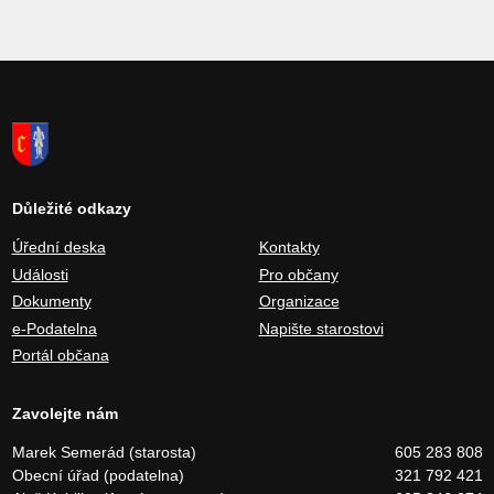
Důležité odkazy
Úřední deska
Kontakty
Události
Pro občany
Dokumenty
Organizace
e-Podatelna
Napište starostovi
Portál občana
Zavolejte nám
Marek Semerád (starosta)
605 283 808
Obecní úřad (podatelna)
321 792 421