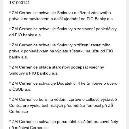
181000141
* ZM Cerhenice schvaluje Smlouvu o zřízení zástavního
práva k nemovitostem a další ujednání od FIO Banky a.s.
* ZM Cerhenice schvaluje Smlouvy o zastavení pohledávky
od FIO banky a.s.
* ZM Cerhenice schvaluje Smlouvy o zřízení zástavního
práva k pohledávkám na výplatu zůstatku na účtu od FIO
banky a.s.
* ZM Cerhenice ukládá starostovi podepsat všechny
Smlouvy s FIO bankou a.s.
* ZM Cerhenice schvaluje Dodatek č. 4 ke Smlouvě o úvěru
s ČSOB a.s.
* ZM Cerhenice bere na vědomí zprávu o celkové výstavbě
Centra pro výuku technických předmětů a řemesel při ZŠ
Cerhenice
* ZM Cerhenice schvaluje personální zajištění pracovní čety
při městysi Cerhenice