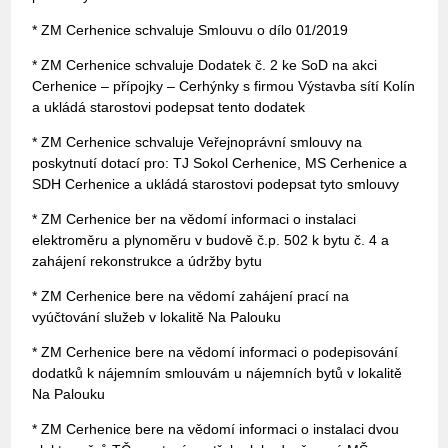
* ZM Cerhenice schvaluje Smlouvu o dílo 01/2019
* ZM Cerhenice schvaluje Dodatek č. 2 ke SoD na akci
Cerhenice – přípojky – Cerhýnky s firmou Výstavba sítí Kolín
a ukládá starostovi podepsat tento dodatek
* ZM Cerhenice schvaluje Veřejnoprávní smlouvy na
poskytnutí dotací pro: TJ Sokol Cerhenice, MS Cerhenice a
SDH Cerhenice a ukládá starostovi podepsat tyto smlouvy
* ZM Cerhenice ber na vědomí informaci o instalaci
elektroměru a plynoměru v budově č.p. 502 k bytu č. 4 a
zahájení rekonstrukce a údržby bytu
* ZM Cerhenice bere na vědomí zahájení prací na
vyúčtování služeb v lokalitě Na Palouku
* ZM Cerhenice bere na vědomí informaci o podepisování
dodatků k nájemním smlouvám u nájemních bytů v lokalitě
Na Palouku
* ZM Cerhenice bere na vědomí informaci o instalaci dvou