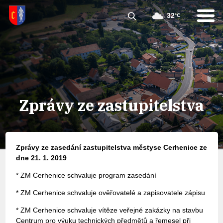
32
°C
Zprávy ze zastupitelstva
Zprávy ze zasedání zastupitelstva městyse Cerhenice ze
dne 21. 1. 2019
* ZM Cerhenice schvaluje program zasedání
* ZM Cerhenice schvaluje ověřovatelé a zapisovatele zápisu
* ZM Cerhenice schvaluje vítěze veřejné zakázky na stavbu
Centrum pro výuku technických předmětů a řemesel při