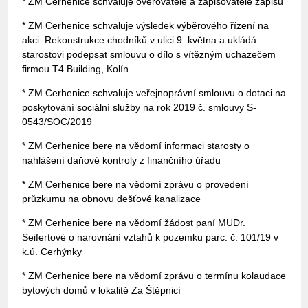
* ZM Cerhenice schvaluje ověřovatelé a zapisovatele zápisu
* ZM Cerhenice schvaluje výsledek výběrového řízení na
akci: Rekonstrukce chodníků v ulici 9. května a ukládá
starostovi podepsat smlouvu o dílo s vítězným uchazečem
firmou T4 Building, Kolín
* ZM Cerhenice schvaluje veřejnoprávní smlouvu o dotaci na
poskytování sociální služby na rok 2019 č. smlouvy S-
0543/SOC/2019
* ZM Cerhenice bere na vědomí informaci starosty o
nahlášení daňové kontroly z finančního úřadu
* ZM Cerhenice bere na vědomí zprávu o provedení
průzkumu na obnovu dešťové kanalizace
* ZM Cerhenice bere na vědomí žádost paní MUDr.
Seifertové o narovnání vztahů k pozemku parc. č. 101/19 v
k.ú. Cerhýnky
* ZM Cerhenice bere na vědomí zprávu o termínu kolaudace
bytových domů v lokalitě Za Štěpnicí