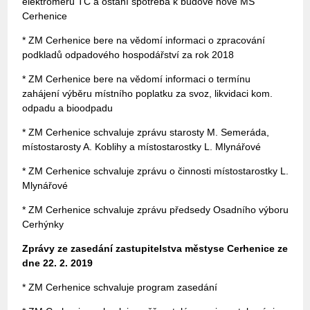
elektroměrů TČ a ostaní spotřeba k budově nové MŠ
Cerhenice
* ZM Cerhenice bere na vědomí informaci o zpracování
podkladů odpadového hospodářství za rok 2018
* ZM Cerhenice bere na vědomí informaci o termínu
zahájení výběru místního poplatku za svoz, likvidaci kom.
odpadu a bioodpadu
* ZM Cerhenice schvaluje zprávu starosty M. Semeráda,
místostarosty A. Koblihy a místostarostky L. Mlynářové
* ZM Cerhenice schvaluje zprávu o činnosti místostarostky L.
Mlynářové
* ZM Cerhenice schvaluje zprávu předsedy Osadního výboru
Cerhýnky
Zprávy ze zasedání zastupitelstva městyse Cerhenice ze
dne 22. 2. 2019
* ZM Cerhenice schvaluje program zasedání