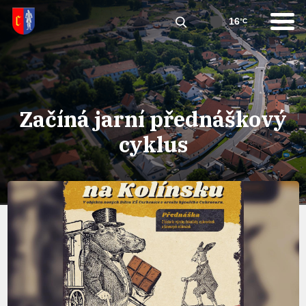
16
°C
Začíná jarní přednáškový
cyklus