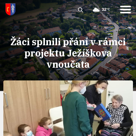
32
°C
Žáci splnili přání v rámci
projektu Ježíškova
vnoučata