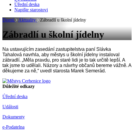
Úřední deska
Napište starostovi
Domů
Aktuality
Zábradlí u školní jídelny
Zábradlí u školní jídelny
Na ustavujícím zasedání zastupitelstva paní Slávka
Tahalová
navrhla, aby
městys
u školní jídelny instaloval
zábradlí. „Měla pravdu, pro staré lidi je to
tak
určitě lepší. A
tak jsme to
udělali.
Názory a návrhy občanů bereme vážně. A
děkujeme za ně,“
uvedl starosta Marek Semerád.
Důležité odkazy
Úřední deska
Události
Dokumenty
e-Podatelna