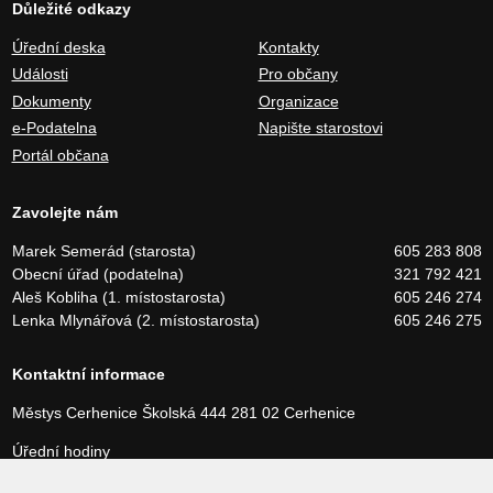
Důležité odkazy
Úřední deska
Kontakty
Události
Pro občany
Dokumenty
Organizace
e-Podatelna
Napište starostovi
Portál občana
Zavolejte nám
Marek Semerád (starosta)
605 283 808
Obecní úřad (podatelna)
321 792 421
Aleš Kobliha (1. místostarosta)
605 246 274
Lenka Mlynářová (2. místostarosta)
605 246 275
Kontaktní informace
Městys Cerhenice
Školská 444
281 02 Cerhenice
Úřední hodiny
Pondělí a středa 8:00 – 17:00