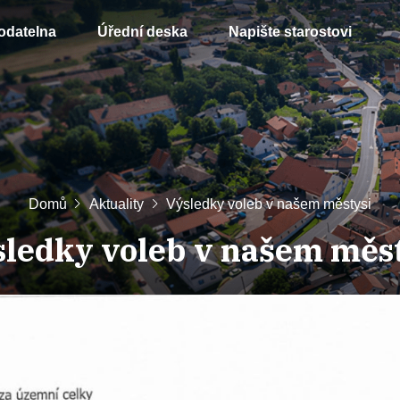
odatelna
Úřední deska
Napište starostovi
Domů
Aktuality
Výsledky voleb v našem městysi
ledky voleb v našem měs