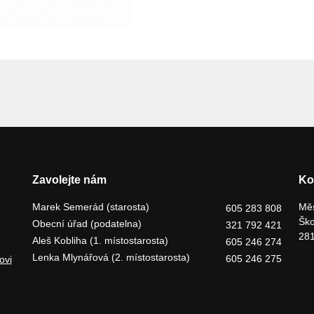
Zavolejte nám
Ko
Marek Semerád (starosta)
Měs
605 283 808
Ško
Obecní úřad (podatelna)
321 792 421
281
Aleš Kobliha (1. místostarosta)
605 246 274
Lenka Mlynářová (2. místostarosta)
605 246 275
ovi