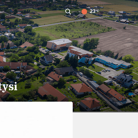
23
°C
tysi