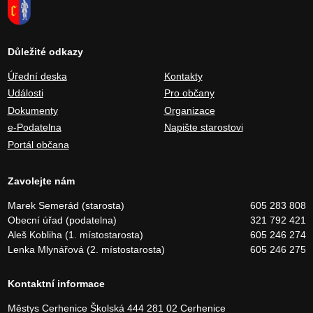
Důležité odkazy
Úřední deska
Kontakty
Události
Pro občany
Dokumenty
Organizace
e-Podatelna
Napište starostovi
Portál občana
Zavolejte nám
Marek Semerád (starosta)
605 283 808
Obecní úřad (podatelna)
321 792 421
Aleš Kobliha (1. místostarosta)
605 246 274
Lenka Mlynářová (2. místostarosta)
605 246 275
Kontaktní informace
Městys Cerhenice
Školská 444
281 02 Cerhenice