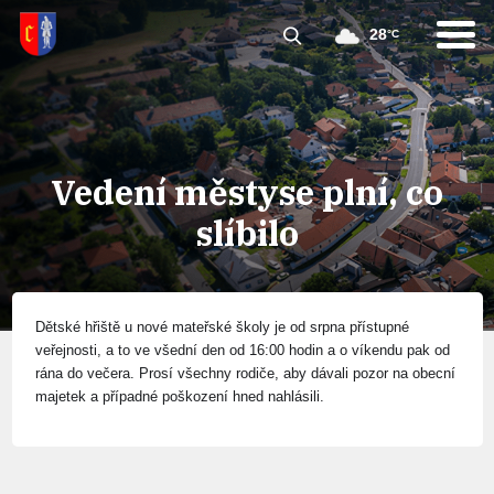
28
°C
Vedení městyse plní, co
slíbilo
Dětské hřiště u nové mateřské školy je od srpna přístupné
veřejnosti, a to ve všední den od 16:00 hodin a o víkendu pak od
rána do večera. Prosí všechny rodiče, aby dávali pozor na obecní
majetek a případné poškození hned nahlásili.