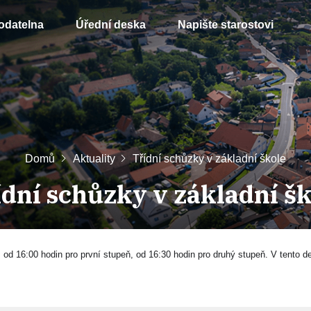
odatelna
Úřední deska
Napište starostovi
Domů
Aktuality
Třídní schůzky v základní škole
ídní schůzky v základní šk
.
o
d 16:00
hodin
pro
první
stupeň, od 16:30
hodin
pro
druhý
stupeň. V tento d