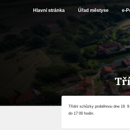
Hlavní stránka
Úřad městyse
e-P
Tř
Třídní schůzky proběhnou dne 19. 9
do 17:00 hodin.