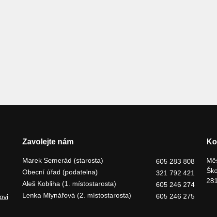
Zavolejte nám
Ko
Marek Semerád (starosta)
Měs
605 283 808
Ško
Obecní úřad (podatelna)
321 792 421
281
Aleš Kobliha (1. místostarosta)
605 246 274
Lenka Mlynářová (2. místostarosta)
605 246 275
ovi