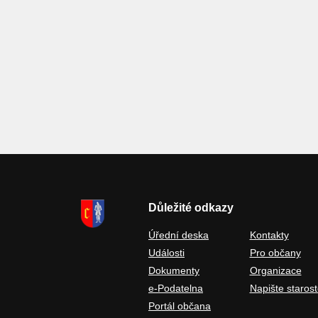
Důležité odkazy
Úřední deska
Kontakty
Události
Pro občany
Dokumenty
Organizace
e-Podatelna
Napište starost
Portál občana