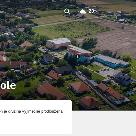
20
°C
ole
en je družina výjimečně prodloužena