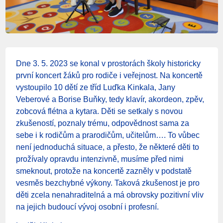
Dne 3. 5. 2023 se konal v prostorách školy historicky
první koncert žáků pro rodiče i veřejnost. Na koncertě
vystoupilo 10 dětí ze tříd Luďka Kinkala, Jany
Veberové a Borise Buňky, tedy klavír, akordeon, zpěv,
zobcová flétna a kytara. Děti se setkaly s novou
zkušeností, poznaly trému, odpovědnost sama za
sebe i k rodičům a prarodičům, učitelům…. To vůbec
není jednoduchá situace, a přesto, že některé děti to
prožívaly opravdu intenzivně, musíme před nimi
smeknout, protože na koncertě zazněly v podstatě
vesměs bezchybné výkony. Taková zkušenost je pro
děti zcela nenahraditelná a má obrovsky pozitivní vliv
na jejich budoucí vývoj osobní i profesní.