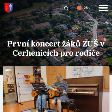
25
°C
První koncert žáků ZUŠ v
Cerhenicích pro rodiče