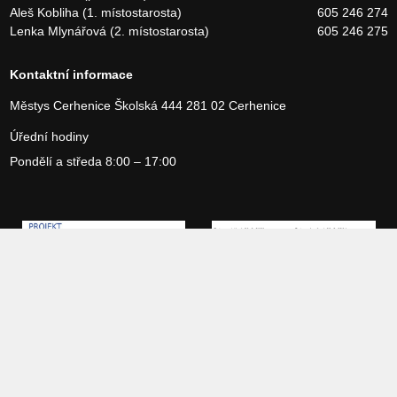
Aleš Kobliha (1. místostarosta)
605 246 274
Lenka Mlynářová (2. místostarosta)
605 246 275
Kontaktní informace
Městys Cerhenice
Školská 444
281 02 Cerhenice
Úřední hodiny
Pondělí a středa 8:00 – 17:00
Copyright 2026 Městys Cerhenice, vytvořilo studio
Webservices
Povinné informace
Prohlášení o přístupnosti