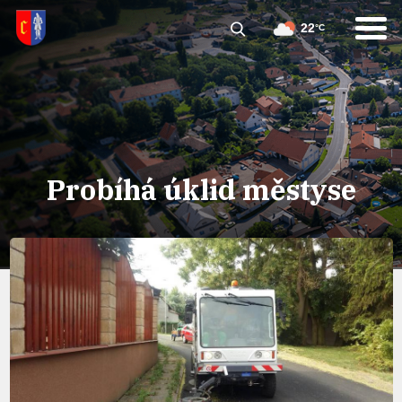
22
°C
Probíhá úklid městyse