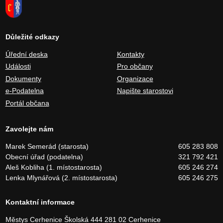
Důležité odkazy
Úřední deska
Kontakty
Události
Pro občany
Dokumenty
Organizace
e-Podatelna
Napište starostovi
Portál občana
Zavolejte nám
Marek Semerád (starosta)
605 283 808
Obecní úřad (podatelna)
321 792 421
Aleš Kobliha (1. místostarosta)
605 246 274
Lenka Mlynářová (2. místostarosta)
605 246 275
Kontaktní informace
Městys Cerhenice
Školská 444
281 02 Cerhenice