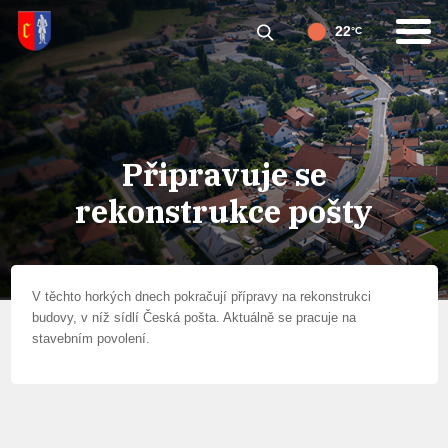
22
°C
Připravuje se
rekonstrukce pošty
V těchto horkých dnech pokračují přípravy na rekonstrukci
budovy, v níž sídlí Česká pošta. Aktuálně se pracuje na
stavebním povolení.