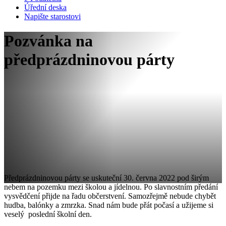
Úřední deska
Napište starostovi
Pozvánka na
předprázdninovou párty
Předprázdninovou párty se uskuteční 30. června 2022 pod širým
nebem na pozemku mezi školou a jídelnou. Po slavnostním předání
vysvědčení přijde na řadu občerstvení. Samozřejmě nebude chybět
hudba, balónky a zmrzka. Snad nám bude přát počasí a užijeme si
veselý poslední školní den.