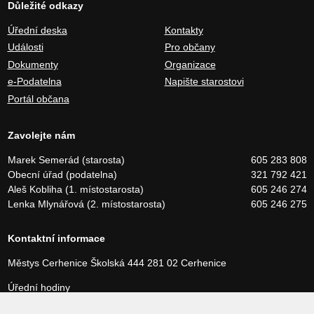
Důležité odkazy
Úřední deska
Kontakty
Události
Pro občany
Dokumenty
Organizace
e-Podatelna
Napište starostovi
Portál občana
Zavolejte nám
Marek Semerád (starosta)
605 283 808
Obecní úřad (podatelna)
321 792 421
Aleš Kobliha (1. místostarosta)
605 246 274
Lenka Mlynářová (2. místostarosta)
605 246 275
Kontaktní informace
Městys Cerhenice
Školská 444
281 02 Cerhenice
Úřední hodiny
Pondělí a středa 8:00 – 17:00