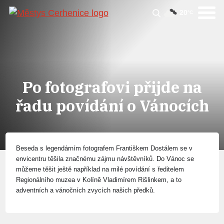
20
°C
Po fotografovi přijde na
řadu povídání o Vánocích
Beseda s legendárním fotografem Františkem Dostálem se v
envicentru těšila značnému zájmu návštěvníků. Do Vánoc se
můžeme těšit ještě například
n
a milé povídání s ředitelem
Reg
ionálního muzea v Kolíně Vladimírem Rišlinkem, a to
adventních a vánočních zvycích našich předků.