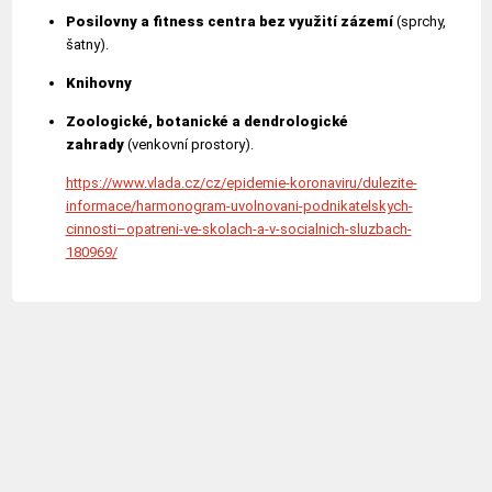
Posilovny a fitness centra bez využití zázemí
(sprchy,
šatny).
Knihovny
Zoologické, botanické a dendrologické
zahrady
(venkovní prostory).
https://www.vlada.cz/cz/epidemie-koronaviru/dulezite-
informace/harmonogram-uvolnovani-podnikatelskych-
cinnosti–opatreni-ve-skolach-a-v-socialnich-sluzbach-
180969/