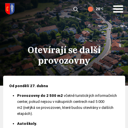
28
°C
Otevírají se další
provozovny
Od
pondělí 27. dubna
Provozovny do 2 500 m
2
včetně turistických informačních
center, pokud nejsou v nákupních centrech nad 5 000
m
2
(netýká se provozoven, které budou otevírány v dalších
etapách).
Autoškoly.