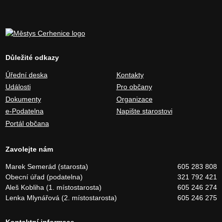
Důležité odkazy
Úřední deska
Kontakty
Události
Pro občany
Dokumenty
Organizace
e-Podatelna
Napište starostovi
Portál občana
Zavolejte nám
Marek Semerád (starosta)
605 283 808
Obecní úřad (podatelna)
321 792 421
Aleš Kobliha (1. místostarosta)
605 246 274
Lenka Mlynářová (2. místostarosta)
605 246 275