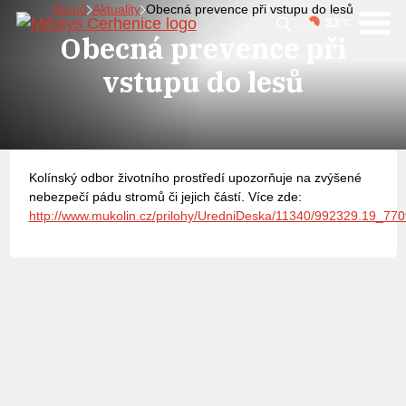
Domů
Aktuality
Obecná prevence při vstupu do lesů
33
°C
Obecná prevence při
vstupu do lesů
Kolínský odbor životního prostředí upozorňuje na zvýšené
nebezpečí pádu stromů či jejich částí. Více zde:
http://www.mukolin.cz/prilohy/UredniDeska/11340/992329.19_7