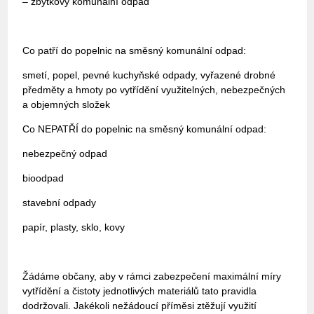
– zbytkový komunální odpad
Co patří do popelnic na směsný komunální odpad:
smetí, popel, pevné kuchyňské odpady, vyřazené drobné
předměty a hmoty po vytřídění využitelných, nebezpečných
a objemných složek
Co NEPATŘÍ do popelnic na směsný komunální odpad:
nebezpečný odpad
bioodpad
stavební odpady
papír, plasty, sklo, kovy
Žádáme občany, aby v rámci zabezpečení maximální míry
vytřídění a čistoty jednotlivých materiálů tato pravidla
dodržovali. Jakékoli nežádoucí příměsi ztěžují využití