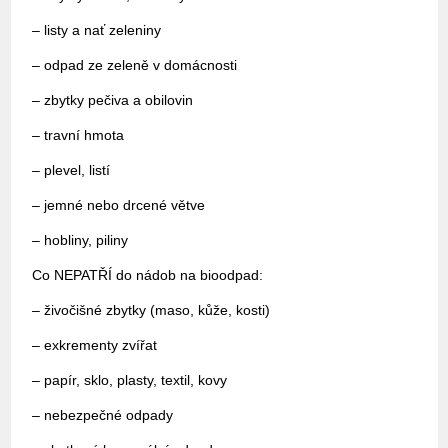
– listy a nať zeleniny
– odpad ze zeleně v domácnosti
– zbytky pečiva a obilovin
– travní hmota
– plevel, listí
– jemné nebo drcené větve
– hobliny, piliny
Co NEPATŘÍ do nádob na bioodpad:
– živočišné zbytky (maso, kůže, kosti)
– exkrementy zvířat
– papír, sklo, plasty, textil, kovy
– nebezpečné odpady