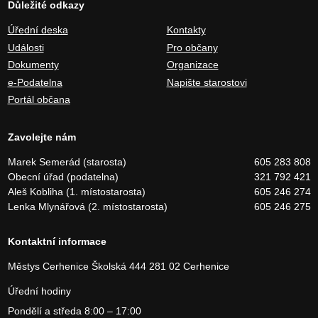
Důležité odkazy
Úřední deska
Kontakty
Události
Pro občany
Dokumenty
Organizace
e-Podatelna
Napište starostovi
Portál občana
Zavolejte nám
Marek Semerád (starosta)
605 283 808
Obecní úřad (podatelna)
321 792 421
Aleš Kobliha (1. místostarosta)
605 246 274
Lenka Mlynářová (2. místostarosta)
605 246 275
Kontaktní informace
Městys Cerhenice
Školská 444
281 02 Cerhenice
Úřední hodiny
Pondělí a středa 8:00 – 17:00