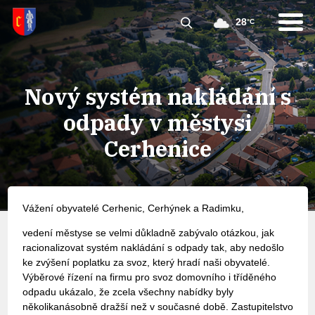
28
°C
Nový systém nakládání s
odpady v městysi
Cerhenice
Vážení obyvatelé Cerhenic, Cerhýnek a Radimku,
vedení městyse se velmi důkladně zabývalo otázkou, jak
racionalizovat systém nakládání s odpady tak, aby nedošlo
ke zvýšení poplatku za svoz, který hradí naši obyvatelé.
Výběrové řízení na firmu pro svoz domovního i tříděného
odpadu ukázalo, že zcela všechny nabídky byly
několikanásobně dražší než v současné době. Zastupitelstvo