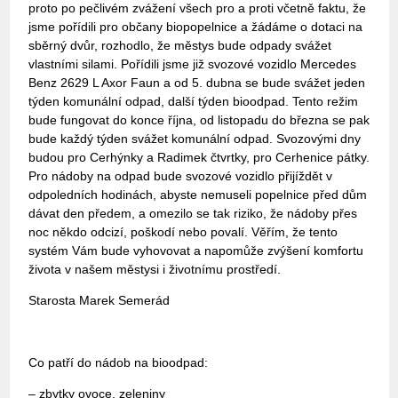
proto po pečlivém zvážení všech pro a proti včetně faktu, že
jsme pořídili pro občany biopopelnice a žádáme o dotaci na
sběrný dvůr, rozhodlo, že městys bude odpady svážet
vlastními silami. Pořídili jsme již svozové vozidlo Mercedes
Benz 2629 L Axor Faun a od 5. dubna se bude svážet jeden
týden komunální odpad, další týden bioodpad. Tento režim
bude fungovat do konce října, od listopadu do března se pak
bude každý týden svážet komunální odpad. Svozovými dny
budou pro Cerhýnky a Radimek čtvrtky, pro Cerhenice pátky.
Pro nádoby na odpad bude svozové vozidlo přijíždět v
odpoledních hodinách, abyste nemuseli popelnice před dům
dávat den předem, a omezilo se tak riziko, že nádoby přes
noc někdo odcizí, poškodí nebo povalí. Věřím, že tento
systém Vám bude vyhovovat a napomůže zvýšení komfortu
života v našem městysi i životnímu prostředí.
Starosta Marek Semerád
Co patří do nádob na bioodpad:
– zbytky ovoce, zeleniny