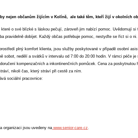
by nejen občanům žijícím v Kolíně, ale také těm, kteří žijí v okolních o
, které o své blízké s láskou pečují, zároveň jim nabízí pomoc. Uvědomují si t
eba pravidelně dobíjet. Každý občas potřebuje pomoc, nestyďte se říct si o n
i
.
rostředí plný komfort klienta, jsou služby poskytované v případě osobní asist
ě sobot, nedělí a svátků v intervalu od 7:00 do 20:00 hodin. V rámci péče j
doručení kompenzačních a inkontinenčních pomůcek. Cena za poskytnutou hod
ráví, nikoli čas, který stráví př
i
cestě za ním.
ává sociální pracovnice:
 a organizaci jsou uvedeny na
www.senior-care.cz
.