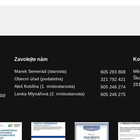
Zavolejte nám
Ko
Marek Semerád (starosta)
Měs
605 283 808
Ško
Obecní úřad (podatelna)
321 792 421
281
Aleš Kobliha (1. místostarosta)
605 246 274
Lenka Mlynářová (2. místostarosta)
605 246 275
ovi