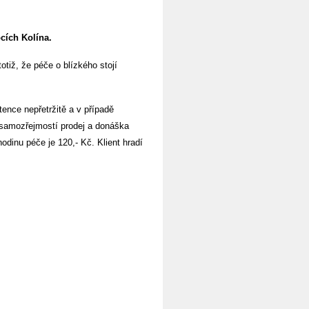
bcích Kolína.
otiž, že péče o blízkého stojí
ence nepřetržitě a v případě
e samozřejmostí prodej a donáška
inu péče je 120,- Kč. Klient hradí