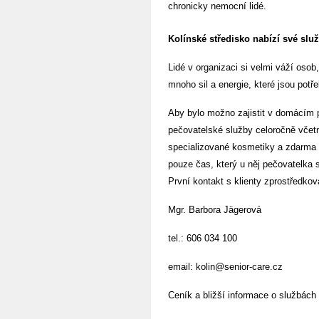
chronicky nemocní lidé.
Kolínské středisko nabízí své služ
Lidé v organizaci si velmi váží osob
mnoho sil a energie, které jsou potř
Aby bylo možno zajistit v domácím p
pečovatelské služby celoročně včetn
specializované kosmetiky a zdarma 
pouze čas, který u něj pečovatelka st
První kontakt s klienty zprostředkov
Mgr. Barbora Jägerová
tel.: 606 034 100
email:
kolin@senior-care.cz
Ceník a bližší informace o službách