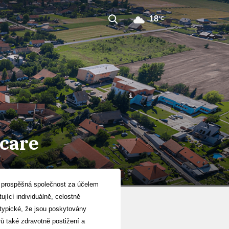
18
°C
 care
ně prospěšná společnost za účelem
jící individuálně, celostně
typické, že jsou poskytovány
ů také zdravotně postižení a