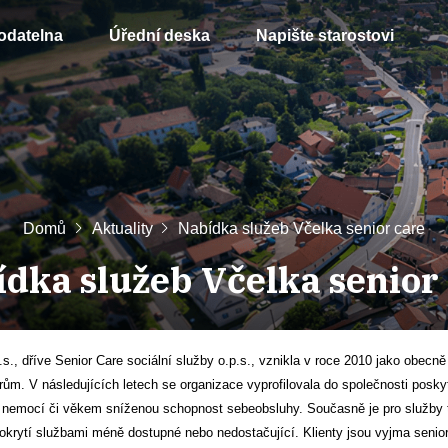
odatelna
Úřední deska
Napište starostovi
Domů
Aktuality
Nabídka služeb Včelka senior care
dka služeb Včelka senior
., dříve Senior Care sociální služby o.p.s., vznikla v roce 2010 jako obec
ům. V následujících letech se organizace vyprofilovala do společnosti poskytu
á nemocí či věkem sníženou schopnost sebeobsluhy. Současně je pro služby 
krytí službami méně dostupné nebo nedostačující. Klienty jsou vyjma senior