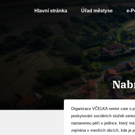
Hlavní stránka
Úřad městyse
e-P
Nabí
Organizace VČELKA senior care o.p.s
poskytování sociálních služeb senior
nastavenou péči o jedince, který m
zejména v menších obcích, kde je po