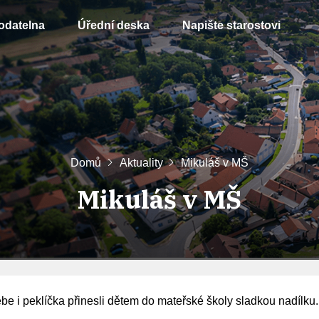
odatelna
Úřední deska
Napište starostovi
Domů
Aktuality
Mikuláš v MŠ
Mikuláš v MŠ
be i peklíčka přinesli dětem do mateřské školy sladkou nadílku.