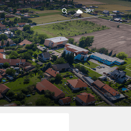
30
°C