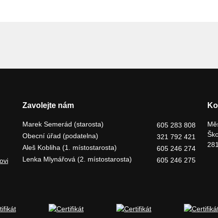
Zavolejte nám
Ko
Marek Semerád (starosta)
Měs
605 283 808
Ško
Obecní úřad (podatelna)
321 792 421
281
Aleš Kobliha (1. místostarosta)
605 246 274
Lenka Mlynářová (2. místostarosta)
605 246 275
ovi