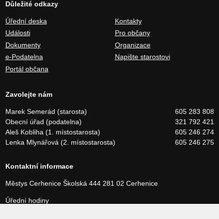
Důležité odkazy
Úřední deska
Kontakty
Události
Pro občany
Dokumenty
Organizace
e-Podatelna
Napište starostovi
Portál občana
Zavolejte nám
Marek Semerád (starosta)
605 283 808
Obecní úřad (podatelna)
321 792 421
Aleš Kobliha (1. místostarosta)
605 246 274
Lenka Mlynářová (2. místostarosta)
605 246 275
Kontaktní informace
Městys Cerhenice
Školská 444
281 02 Cerhenice
Úřední hodiny
Pondělí a středa 8:00 – 17:00