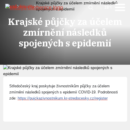
Krajské půjčky za účelem zmírnění následků
Domů
Aktuality
18
°C
spojených s epidemií
Krajské půjčky za účelem
zmírnění následků
spojených s epidemií
Středočeský kraj poskytuje živnostníkům půjčky za účelem
zmírnění následků spojených s epidemií COVID-19. Podrobnosti
zde:
https://pujckazivnostnikum.kr-stredocesky.cz/register