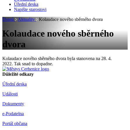
Úřední deska
Napište starostovi
Domů
Aktuality
Kolaudace nového sběrného dvora
Kolaudace nového sběrného
dvora
Kolaudace nového sběrného dvora byla stanovena na 28. 4.
2022. Tak snad to dopadne.
Důležité odkazy
Úřední deska
Události
Dokumenty
e-Podatelna
Portál občana