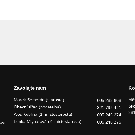
Zavolejte nám
Ko
Marek Semerád (starosta)
Měs
605 283 808
Ško
Obecní úřad (podatelna)
321 792 421
281
Aleš Kobliha (1. místostarosta)
605 246 274
Lenka Mlynářová (2. místostarosta)
605 246 275
ovi