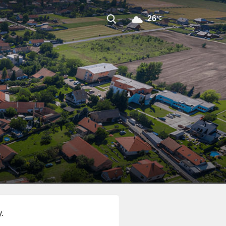
26
°C
y.