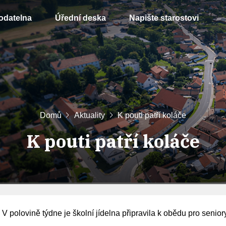
odatelna
Úřední deska
Napište starostovi
Domů
Aktuality
K pouti patří koláče
K pouti patří koláče
 V polovině týdne je školní jídelna připravila k obědu pro senior