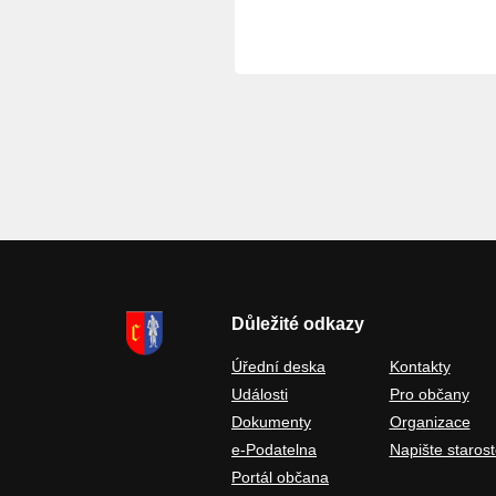
Důležité odkazy
Úřední deska
Kontakty
Události
Pro občany
Dokumenty
Organizace
e-Podatelna
Napište starost
Portál občana