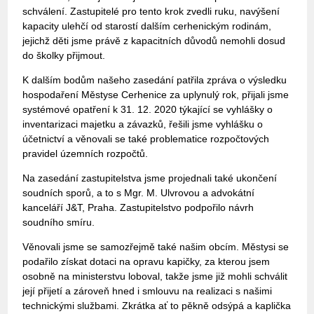
schválení. Zastupitelé pro tento krok zvedli ruku, navýšení
kapacity ulehčí od starostí dalším cerhenickým rodinám,
jejichž děti jsme právě z kapacitních důvodů nemohli dosud
do školky přijmout.
K dalším bodům našeho zasedání patřila zpráva o výsledku
hospodaření Městyse Cerhenice za uplynulý rok, přijali jsme
systémové opatření k 31. 12. 2020 týkající se vyhlášky o
inventarizaci majetku a závazků, řešili jsme vyhlášku o
účetnictví a věnovali se také problematice rozpočtových
pravidel územních rozpočtů.
Na zasedání zastupitelstva jsme projednali také ukončení
soudních sporů, a to s Mgr. M. Ulvrovou a advokátní
kanceláří J&T, Praha. Zastupitelstvo podpořilo návrh
soudního smíru.
Věnovali jsme se samozřejmě také našim obcím. Městysi se
podařilo získat dotaci na opravu kapičky, za kterou jsem
osobně na ministerstvu loboval, takže jsme již mohli schválit
její přijetí a zároveň hned i smlouvu na realizaci s našimi
technickými službami. Zkrátka ať to pěkně odsýpá a kaplička