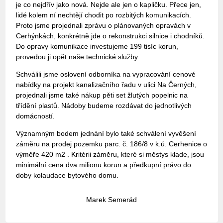
je co nejdřív jako nová. Nejde ale jen o kapličku. Přece jen,
lidé kolem ní nechtějí chodit po rozbitých komunikacích.
Proto jsme projednali zprávu o plánovaných opravách v
Cerhýnkách, konkrétně jde o rekonstrukci silnice i chodníků.
Do opravy komunikace investujeme 199 tisíc korun,
provedou ji opět naše technické služby.
Schválili jsme oslovení odborníka na vypracování cenové
nabídky na projekt kanalizačního řadu v ulici Na Černých,
projednali jsme také nákup pěti set žlutých popelnic na
třídění plastů. Nádoby budeme rozdávat do jednotlivých
domácností.
Významným bodem jednání bylo také schválení vyvěšení
záměru na prodej pozemku parc. č. 186/8 v k.ú. Cerhenice o
výměře 420 m2 . Kritérii záměru, které si městys klade, jsou
minimální cena dva milionu korun a předkupní právo do
doby kolaudace bytového domu.
Marek Semerád