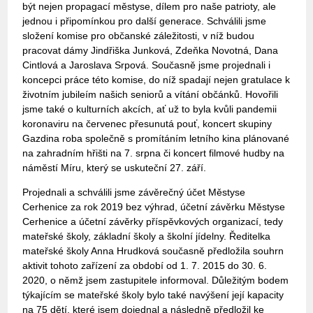
být nejen propagací městyse, dílem pro naše patrioty, ale
jednou i připomínkou pro další generace. Schválili jsme
složení komise pro občanské záležitosti, v níž budou
pracovat dámy Jindřiška Junková, Zdeňka Novotná, Dana
Cintlová a Jaroslava Srpová. Současně jsme projednali i
koncepci práce této komise, do níž spadají nejen gratulace k
životním jubileím našich seniorů a vítání občánků. Hovořili
jsme také o kulturních akcích, ať už to byla kvůli pandemii
koronaviru na červenec přesunutá pouť, koncert skupiny
Gazdina roba společně s promítáním letního kina plánované
na zahradním hřišti na 7. srpna či koncert filmové hudby na
náměstí Míru, který se uskuteční 27. září.
Projednali a schválili jsme závěrečný účet Městyse
Cerhenice za rok 2019 bez výhrad, účetní závěrku Městyse
Cerhenice a účetní závěrky příspěvkových organizací, tedy
mateřské školy, základní školy a školní jídelny. Ředitelka
mateřské školy Anna Hrudková současně předložila souhrn
aktivit tohoto zařízení za období od 1. 7. 2015 do 30. 6.
2020, o němž jsem zastupitele informoval. Důležitým bodem
týkajícím se mateřské školy bylo také navýšení její kapacity
na 75 dětí, které jsem dojednal a následně předložil ke