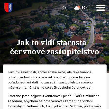
30
°C
Jak to vidí starosta –
červnové zastupitelstvo
Kulturní záležitosti, společenské akce, ale také finance,
odpadové hospodářství a rekonstrukřní práce byly na
pořadu jednání dalšího zasedání zastupitelstva našeho
městyse, na němž jsme se sešli poslední červnový den.
Tradičně jsme nejprve zkontrolovali plnění úkolů z minulého
zasedání, abychom se poté věnovali záměru na vydání
fotoknihy o Cerhenicích, Cerhýnkách a Radimku, jež by měla