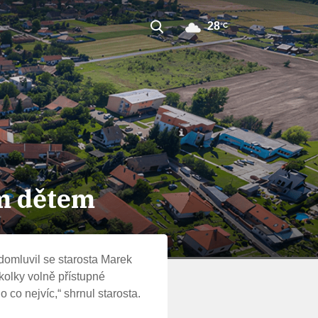
28
°C
em dětem
 domluvil se starosta Marek
kolky volně přístupné
o co nejvíc,“
shrnul starosta.