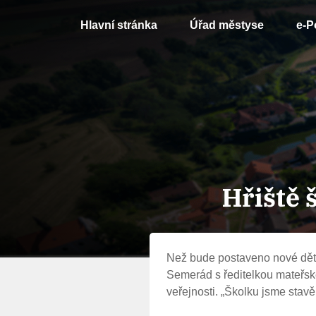
Hlavní stránka
Úřad městyse
e-P
Hřiště 
Než bude postaveno nové děts
Semerád s
ředitelkou
mateřsk
veřejnosti. „Školku jsme stavě