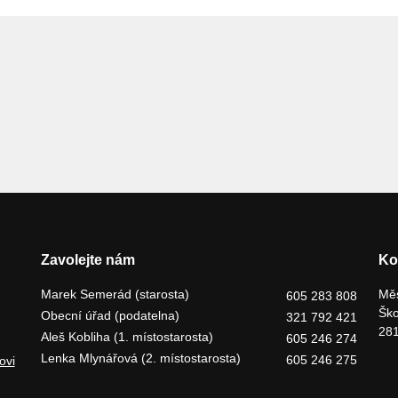
Zavolejte nám
Ko
Marek Semerád (starosta)
Měs
605 283 808
Ško
Obecní úřad (podatelna)
321 792 421
281
Aleš Kobliha (1. místostarosta)
605 246 274
Lenka Mlynářová (2. místostarosta)
605 246 275
ovi