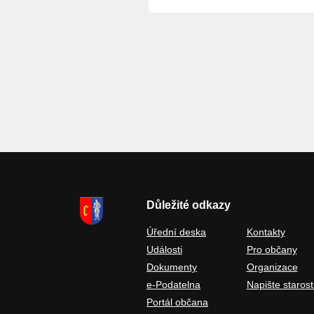
Důležité odkazy
Úřední deska
Kontakty
Události
Pro občany
Dokumenty
Organizace
e-Podatelna
Napište starost
Portál občana