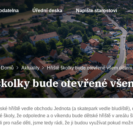
odatelna
Úřední deska
Napište starostovi
Domů
Aktuality
Hřiště školky bude otevřené všem dětem
školky bude otevřené vš
ké hřiště vedle obchodu Jednota (a skatepark vedle bludiště
),
é školy,
že odpoledne a o víkendu bude dětské hřiště v areálu š
li pro naše děti, jsme tedy rádi, že ji budou využívat pokud možn