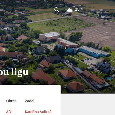
25
°C
ou ligu