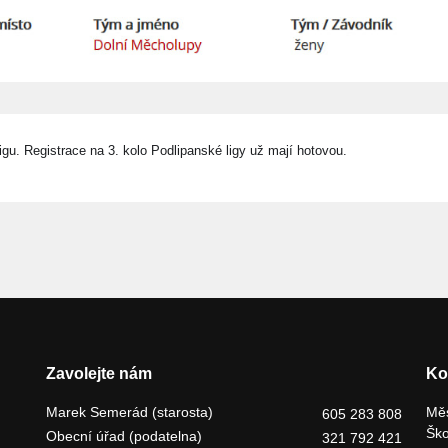
ligu.
Registrace na 3. kolo Podlipanské ligy
už mají hotovou.
Zavolejte nám
Ko
Marek Semerád (starosta)
Měs
605 283 808
Ško
Obecní úřad (podatelna)
321 792 421