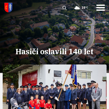
19
°C
Hasiči oslavili 140 let