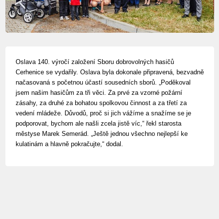
Oslava 140. výročí založení Sboru dobrovolných hasičů
Cerhenice se vydařily. Oslava byla dokonale připravená, bezvadně
načasovaná s početnou účastí sousedních sborů. „Poděkoval
jsem našim hasičům za tři věci. Za prvé za vzorné požární
zásahy, za druhé za bohatou spolkovou činnost a za třetí za
vedení mládeže. Důvodů, proč si jich vážíme a snažíme se je
podporovat, bychom ale našli zcela jistě víc,“ řekl starosta
městyse Marek Semerád. „Ještě jednou všechno nejlepší ke
kulatinám a hlavně pokračujte,“ dodal.