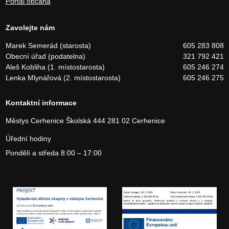
Portál občana
Zavolejte nám
Marek Semerád (starosta)
605 283 808
Obecní úřad (podatelna)
321 792 421
Aleš Kobliha (1. místostarosta)
605 246 274
Lenka Mlynářová (2. místostarosta)
605 246 275
Kontaktní informace
Městys Cerhenice
Školská 444
281 02 Cerhenice
Úřední hodiny
Pondělí a středa 8:00 – 17:00