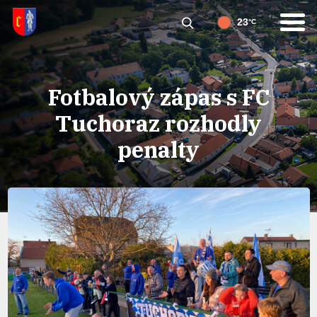
23
°C
Fotbalový zápas s FC
Tuchoraz rozhodly
penalty