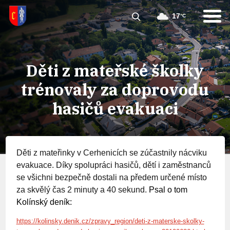
17
°C
Děti z mateřské školky
trénovaly za doprovodu
hasičů evakuaci
Děti z mateřinky v Cerhenicích se zúčastnily nácviku
evakuace. Díky spolupráci hasičů, dětí i zaměstnanců
se všichni bezpečně dostali na předem určené místo
za skvělý čas 2 minuty a 40 sekund.
Psal o tom
Kolínský deník:
https://kolinsky.denik.cz/zpravy_region/deti-z-materske-skolky-