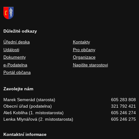
Důležité odkazy
Úřední deska
Kontakty
Události
Pro občany
Dokumenty
Organizace
e-Podatelna
Napište starostovi
Portál občana
Zavolejte nám
Marek Semerád (starosta)
605 283 808
Obecní úřad (podatelna)
321 792 421
Aleš Kobliha (1. místostarosta)
605 246 274
Lenka Mlynářová (2. místostarosta)
605 246 275
Kontaktní informace