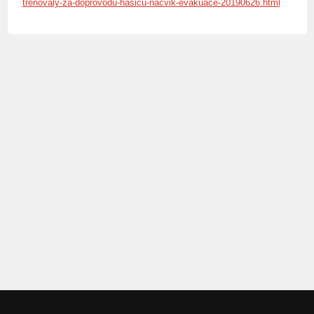
trenovaly-za-doprovodu-hasicu-nacvik-evakuace-20190626.html