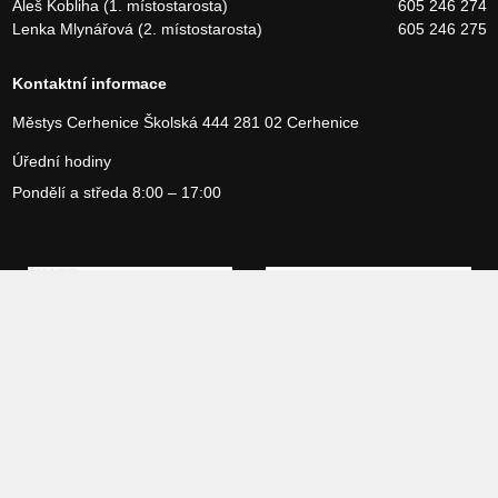
Aleš Kobliha (1. místostarosta)
605 246 274
Lenka Mlynářová (2. místostarosta)
605 246 275
Kontaktní informace
Městys Cerhenice
Školská 444
281 02 Cerhenice
Úřední hodiny
Pondělí a středa 8:00 – 17:00
Copyright 2026 Městys Cerhenice, vytvořilo studio
Webservices
Povinné informace
Prohlášení o přístupnosti