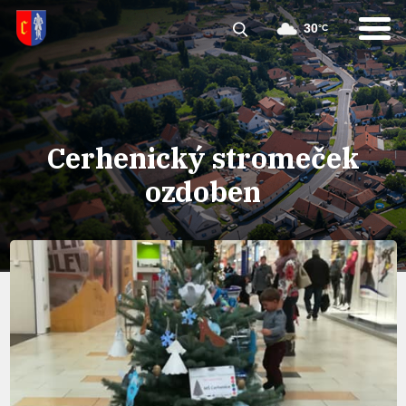
30
°C
Cerhenický stromeček
ozdoben