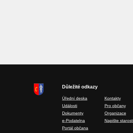
Důležité odkazy
Úřední deska
Kontakty
Události
Pro občany
Dokumenty
Organizace
e-Podatelna
Napište starost
Portál občana