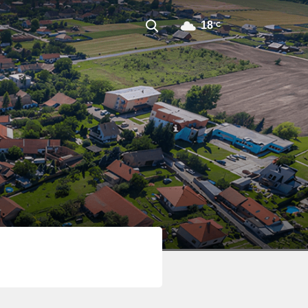
18
°C