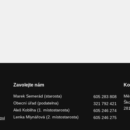
Zavolejte nám
Ko
Marek Semerád (starosta)
Měs
605 283 808
Ško
Obecní úřad (podatelna)
321 792 421
281
Aleš Kobliha (1. místostarosta)
605 246 274
Lenka Mlynářová (2. místostarosta)
605 246 275
ovi