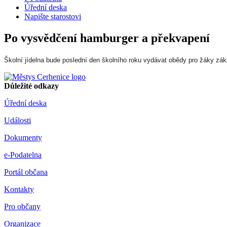
Úřední deska
Napište starostovi
Po vysvědčení hamburger a překvapení
Školní jídelna bude poslední den školního roku vydávat obědy pro žáky
z
ák
Důležité odkazy
Úřední deska
Události
Dokumenty
e-Podatelna
Portál občana
Kontakty
Pro občany
Organizace