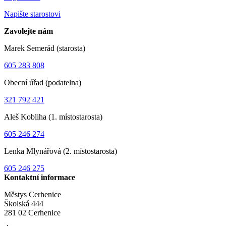
Napište starostovi
Zavolejte nám
Marek Semerád (starosta)
605 283 808
Obecní úřad (podatelna)
321 792 421
Aleš Kobliha (1. místostarosta)
605 246 274
Lenka Mlynářová (2. místostarosta)
605 246 275
Kontaktní informace
Městys Cerhenice
Školská 444
281 02 Cerhenice