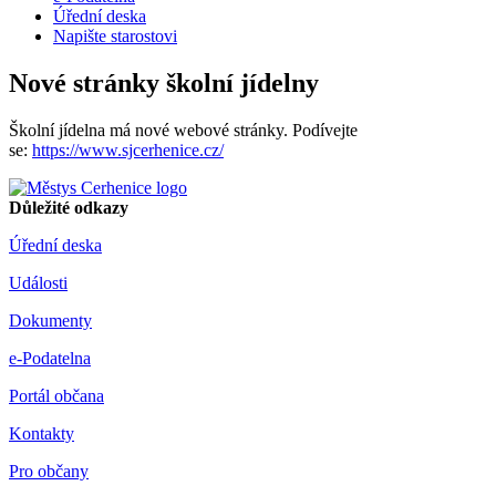
Úřední deska
Napište starostovi
Nové stránky školní jídelny
Školní jídelna má nové webové stránky. Podívejte
se:
https://www.sjcerhenice.cz/
Důležité odkazy
Úřední deska
Události
Dokumenty
e-Podatelna
Portál občana
Kontakty
Pro občany