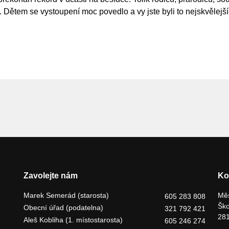
 Dětem se vystoupení moc povedlo a vy jste byli to nejskvělejš
Zavolejte nám
Ko
Marek Semerád (starosta)
Měs
605 283 808
Ško
Obecní úřad (podatelna)
321 792 421
281
Aleš Kobliha (1. místostarosta)
605 246 274