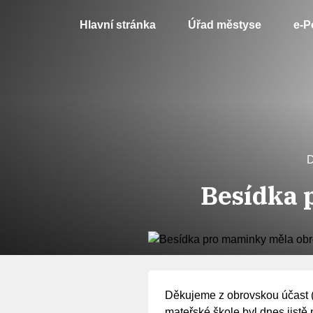
Hlavní stránka
Úřad městyse
e-P
Besídka 
Děkujeme z obrovskou účast 
mateřské škole byl dnes jistě 