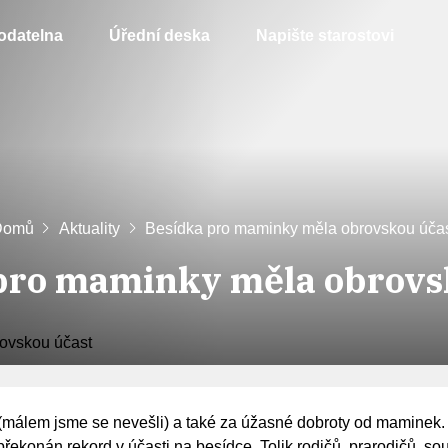
odatelna
Úřední deska
Napište starostovi
Domů
Aktuality
Besídka pro maminky měla obrovskou úča
pro maminky měla obrovs
(málem jsme se nevešli) a také za úžasné dobroty od maminek
překonán rekord v účasti na besídce. Tolik rodičů, prarodičů, s