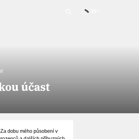
30
°C
st
kou účast
. Za dobu mého působení v
ourozenců a dalších příbuzných