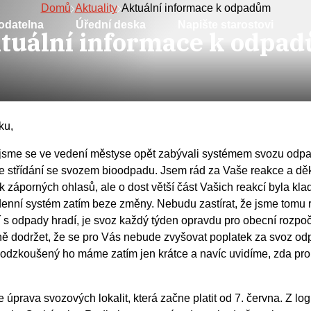
Domů
Aktuality
Aktuální informace k odpadům
odatelna
Úřední deska
Napište starostovi
tuální informace k odpa
ku,
vna jsme se ve vedení městyse opět zabývali systémem svozu o
 střídání se svozem bioodpadu. Jsem rád za Vaše reakce a děk
áporných ohlasů, ale o dost větší část Vašich reakcí byla klad
denní systém zatím beze změny. Nebudu zastírat, že jsme tomu rá
 s odpady hradí, je svoz každý týden opravdu pro obecní rozpoče
elně dodržet, že se pro Vás nebude zvyšovat poplatek za svoz odp
en odzkoušený ho máme zatím jen krátce a navíc uvidíme, zda p
úprava svozových lokalit, která začne platit od 7. června. Z log