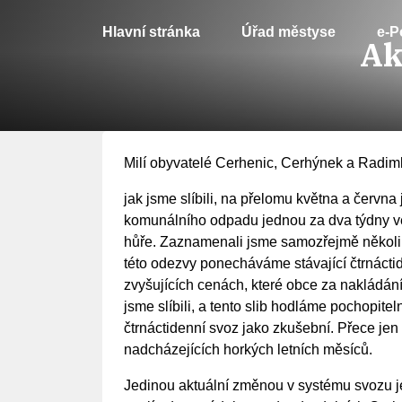
Hlavní stránka
Úřad městyse
e-P
Ak
Milí obyvatelé Cerhenic, Cerhýnek a Radim
jak jsme slíbili, na přelomu května a čer
komunálního odpadu jednou za dva týdny ve
hůře. Zaznamenali jsme samozřejmě několik z
této odezvy ponecháváme stávající čtrnácti
zvyšujících cenách, které obce za nakládání
jsme slíbili, a tento slib hodláme pochopit
čtrnáctidenní svoz jako zkušební. Přece j
nadcházejících horkých letních měsíců.
Jedinou aktuální změnou v systému svozu je 