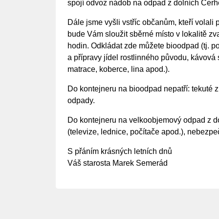
spojí odvoz nádob na odpad z dolních Cer
Dále jsme vyšli vstříc občanům, kteří volal
bude Vám sloužit sběrné místo v lokalitě z
hodin. Odkládat zde můžete bioodpad (tj. pos
a přípravy jídel rostlinného původu, kávová 
matrace, koberce, lina apod.).
Do kontejneru na bioodpad nepatří: tekuté zby
odpady.
Do kontejneru na velkoobjemový odpad z domá
(televize, lednice, počítače apod.), nebezpeč
S přáním krásných letních dnů
Váš starosta Marek Semerád