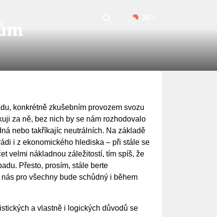
30
°C
dům
dpadu, konkrétně zkušebním provozem svozu
uji za ně, bez nich by se nám rozhodovalo
ná nebo takříkajíc neutrálních. Na základě
di i z ekonomického hlediska – při stále se
t velmi nákladnou záležitostí, tím spíš, že
adu. Přesto, prosím, stále berte
ro nás pro všechny bude schůdný i během
istických a vlastně i logických důvodů se