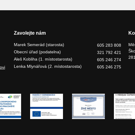
Zavolejte nám
Ko
Marek Semerád (starosta)
Měs
605 283 808
Ško
Obecní úřad (podatelna)
321 792 421
281
Aleš Kobliha (1. místostarosta)
605 246 274
Lenka Mlynářová (2. místostarosta)
605 246 275
ovi