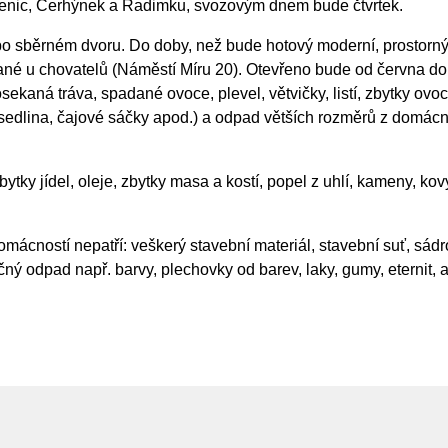
henic, Cerhýnek a Radimku, svozovým dnem bude čtvrtek.
i po sběrném dvoru. Do doby, než bude hotový moderní, prostorn
vané u chovatelů (Náměstí Míru 20). Otevřeno bude od června do
ekaná tráva, spadané ovoce, plevel, větvičky, listí, zbytky ovoc
sedlina, čajové sáčky apod.) a odpad větších rozměrů z domácnos
tky jídel, oleje, zbytky masa a kostí, popel z uhlí, kameny, kovy
cností nepatří: veškerý stavební materiál, stavební suť, sádro
ný odpad např. barvy, plechovky od barev, laky, gumy, eternit, asf