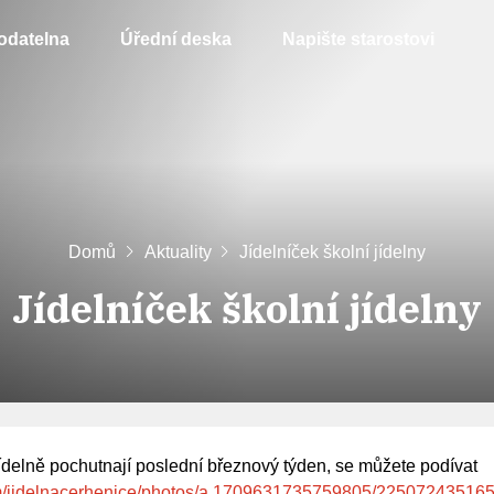
odatelna
Úřední deska
Napište starostovi
Domů
Aktuality
Jídelníček školní jídelny
Jídelníček školní jídelny
 jídelně pochutnají poslední březnový týden, se můžete podívat
m/jidelnacerhenice/photos/a.1709631735759805/22507243516