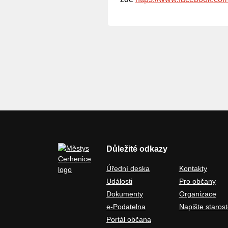
Důležité odkazy
Úřední deska
Kontakty
Události
Pro občany
Dokumenty
Organizace
e-Podatelna
Napište starost
Portál občana