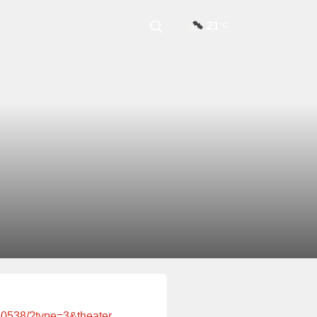
21
°C
50538/?type=3&theater