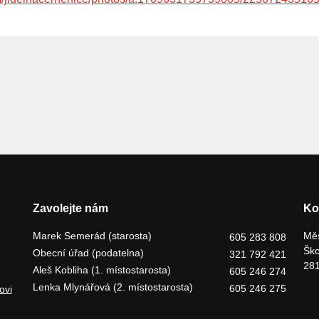
Zavolejte nám
Ko
Marek Semerád (starosta)
Měs
605 283 808
Ško
Obecní úřad (podatelna)
321 792 421
281
Aleš Kobliha (1. místostarosta)
605 246 274
Lenka Mlynářová (2. místostarosta)
605 246 275
ovi