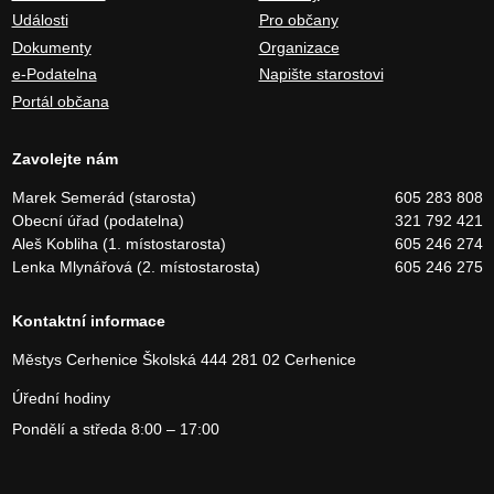
Události
Pro občany
Dokumenty
Organizace
e-Podatelna
Napište starostovi
Portál občana
Zavolejte nám
Marek Semerád (starosta)
605 283 808
Obecní úřad (podatelna)
321 792 421
Aleš Kobliha (1. místostarosta)
605 246 274
Lenka Mlynářová (2. místostarosta)
605 246 275
Kontaktní informace
Městys Cerhenice
Školská 444
281 02 Cerhenice
Úřední hodiny
Pondělí a středa 8:00 – 17:00