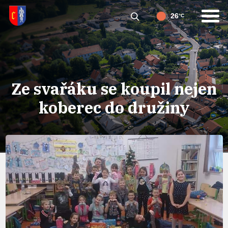
26
°C
Ze svařáku se koupil nejen
koberec do družiny