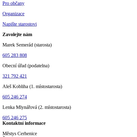
Pro občany
Organizace
Napište starostovi
Zavolejte nám
Marek Semerád (starosta)
605 283 808
Obecní úřad (podatelna)
321 792 421
Aleš Kobliha (1. místostarosta)
605 246 274
Lenka Mlynářová (2. místostarosta)
605 246 275
Kontaktní informace
Městys Cerhenice