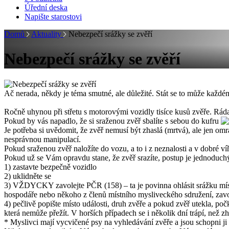
Úřední deska
Napište starostovi
Domů
Aktuality
Nebezpečí srážky se zvěří
Nebezpečí srážky se zvěří
Ač nerada, někdy je téma smutné, ale důležité. Stát se to může každé
Ročně uhynou při střetu s motorovými vozidly tisíce kusů zvěře. Ráda
Pokud by vás napadlo, že si sraženou zvěř sbalíte s sebou do kufru
Je potřeba si uvědomit, že zvěř nemusí být zhaslá (mrtvá), ale jen o
nesprávnou manipulací.
Pokud sraženou zvěř naložíte do vozu, a to i z neznalosti a v dobré víř
Pokud už se Vám opravdu stane, že zvěř srazíte, postup je jednoduch
1) zastavte bezpečně vozidlo
2) uklidněte se
3) VŽDYCKY zavolejte PČR (158) – ta je povinna ohlásit srážku místn
hospodáře nebo někoho z členů místního mysliveckého sdružení, zavol
4) pečlivě popište místo události, druh zvěře a pokud zvěř utekla, po
která nemůže přežít. V horších případech se i několik dní trápí, než z
* Myslivci mají vycvičené psy na vyhledávání zvěře a jsou schopni ji 