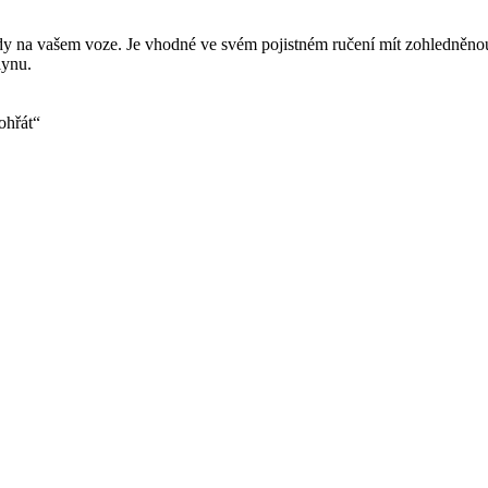
y na vašem voze. Je vhodné ve svém pojistném ručení mít zohledněnou 
lynu.
„ohřát“