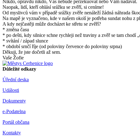
Nikdo, opravdu nikdo, Vás nebude perzekuovat nebo Vám nadávat.
Naopak, lidí, kteří ohlásí srážku se zvěří, si ceníme!
Od myslivců vám v případě srážky zvěře nenáleží žádná náhrada škod
Na mapě je vyznačeno, kde v našem okolí je potřeba sundat nohu z p
A kdy nejčastěji může docházet ke střetu se zvěří?
* změna času
* po dešti, kdy silnice schne rychleji než traviny a zvěř se tam chodí 
* svítání / západ slunce
* období srnčí říje (od poloviny července do poloviny srpna)
Děkuji, že jste dočetli až sem.
Vaše Žofie
Důležité odkazy
Úřední deska
Události
Dokumenty
e-Podatelna
Portál občana
Kontakty