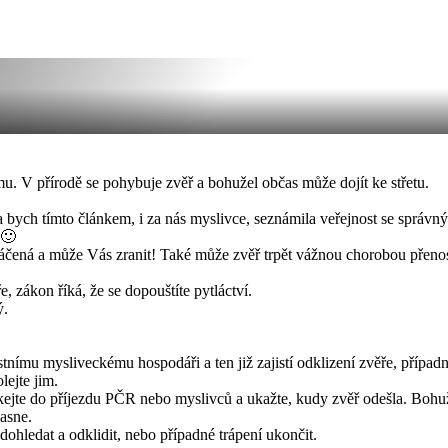
mu. V přírodě se pohybuje zvěř a bohužel občas může dojít ke střetu.
 bych tímto článkem, i za nás myslivce, seznámila veřejnost se správný
mráčená a může Vás zranit! Také může zvěř trpět vážnou chorobou přeno
e, zákon říká, že se dopouštíte pytláctví.
ý.
ímu mysliveckému hospodáři a ten již zajistí odklizení zvěře, případ
ejte jim.
čkejte do příjezdu PČR nebo myslivců a ukažte, kudy zvěř odešla. Bohuž
hasne.
dohledat a odklidit, nebo případné trápení ukončit.