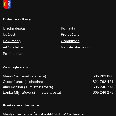
Důležité odkazy
Úřední deska
Kontakty
Události
Pro občany
Dokumenty
Organizace
e-Podatelna
Napište starostovi
Portál občana
Zavolejte nám
Marek Semerád (starosta)
605 283 808
Obecní úřad (podatelna)
321 792 421
Aleš Kobliha (1. místostarosta)
605 246 274
Lenka Mlynářová (2. místostarosta)
605 246 275
Kontaktní informace
Městys Cerhenice
Školská 444
281 02 Cerhenice