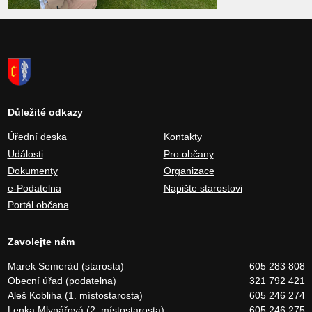
Důležité odkazy
Úřední deska
Kontakty
Události
Pro občany
Dokumenty
Organizace
e-Podatelna
Napište starostovi
Portál občana
Zavolejte nám
Marek Semerád (starosta)
605 283 808
Obecní úřad (podatelna)
321 792 421
Aleš Kobliha (1. místostarosta)
605 246 274
Lenka Mlynářová (2. místostarosta)
605 246 275