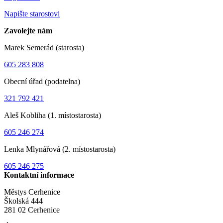
Napište starostovi
Zavolejte nám
Marek Semerád (starosta)
605 283 808
Obecní úřad (podatelna)
321 792 421
Aleš Kobliha (1. místostarosta)
605 246 274
Lenka Mlynářová (2. místostarosta)
605 246 275
Kontaktní informace
Městys Cerhenice
Školská 444
281 02 Cerhenice