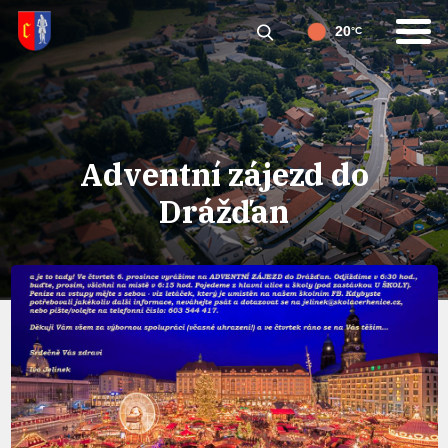
20
°C
Adventní zájezd do
Drážďan