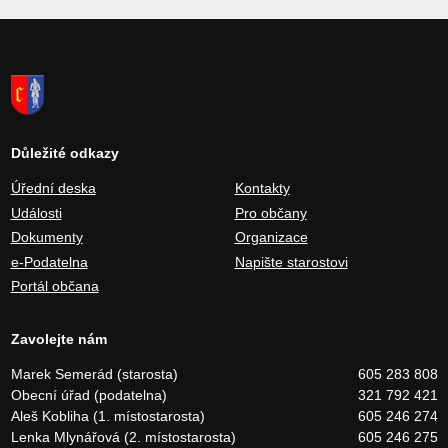
Důležité odkazy
Úřední deska
Kontakty
Události
Pro občany
Dokumenty
Organizace
e-Podatelna
Napište starostovi
Portál občana
Zavolejte nám
Marek Semerád (starosta)
605 283 808
Obecní úřad (podatelna)
321 792 421
Aleš Kobliha (1. místostarosta)
605 246 274
Lenka Mlynářová (2. místostarosta)
605 246 275