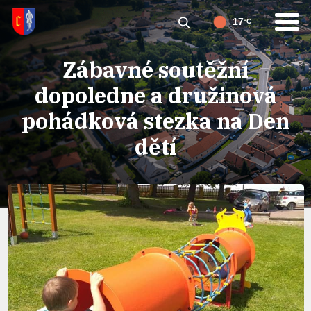
17
°C
Zábavné soutěžní
dopoledne a družinová
pohádková stezka na Den
dětí