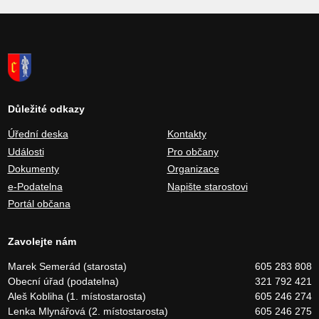
Důležité odkazy
Úřední deska
Kontakty
Události
Pro občany
Dokumenty
Organizace
e-Podatelna
Napište starostovi
Portál občana
Zavolejte nám
Marek Semerád (starosta)
605 283 808
Obecní úřad (podatelna)
321 792 421
Aleš Kobliha (1. místostarosta)
605 246 274
Lenka Mlynářová (2. místostarosta)
605 246 275