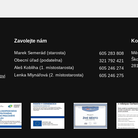
Zavolejte nám
Ko
Marek Semerád (starosta)
Měs
605 283 808
Ško
Obecní úřad (podatelna)
321 792 421
281
Aleš Kobliha (1. místostarosta)
605 246 274
Lenka Mlynářová (2. místostarosta)
605 246 275
ovi