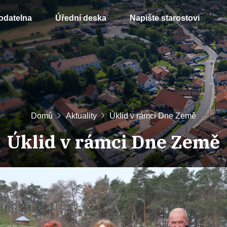
odatelna
Úřední deska
Napište starostovi
Domů
Aktuality
Úklid v rámci Dne Země
Úklid v rámci Dne Země