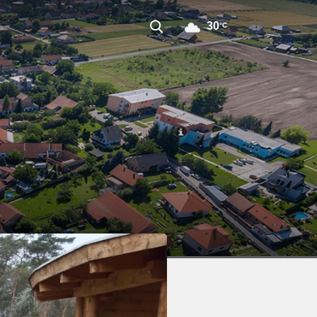
30
°C